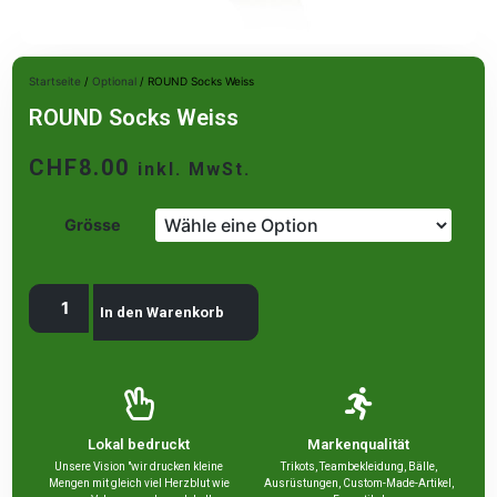
Startseite
/
Optional
/ ROUND Socks Weiss
ROUND Socks Weiss
CHF
8.00
inkl. MwSt.
Grösse
In den Warenkorb
Lokal bedruckt
Markenqualität
Unsere Vision "wir drucken kleine
Trikots, Teambekleidung, Bälle,
Mengen mit gleich viel Herzblut wie
Ausrüstungen, Custom-Made-Artikel,