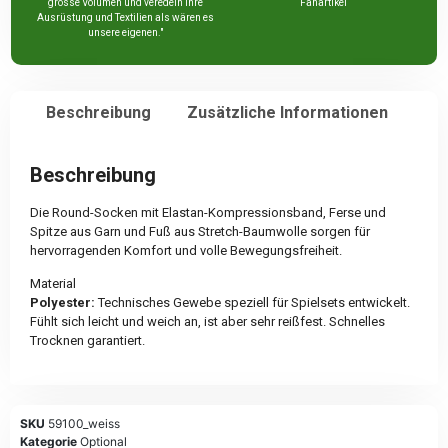
grosse Volumen und veredeln Ihre
Fanartikel
Ausrüstung und Textilien als wären es
unsere eigenen."
Beschreibung
Zusätzliche Informationen
Beschreibung
Die Round-Socken mit Elastan-Kompressionsband, Ferse und
Spitze aus Garn und Fuß aus Stretch-Baumwolle sorgen für
hervorragenden Komfort und volle Bewegungsfreiheit.
Material
Polyester:
Technisches Gewebe speziell für Spielsets entwickelt.
Fühlt sich leicht und weich an, ist aber sehr reißfest. Schnelles
Trocknen garantiert.
SKU
59100_weiss
Kategorie
Optional