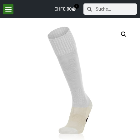
0
CHF
0.00