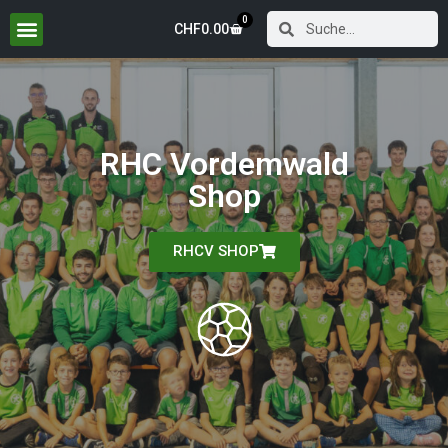
0
CHF
0.00
RHC Vordemwald
Shop
RHCV SHOP