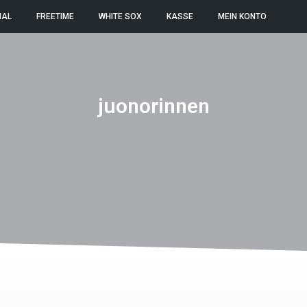
NAL
FREETIME
WHITE SOX
KASSE
MEIN KONTO
juonorinnen