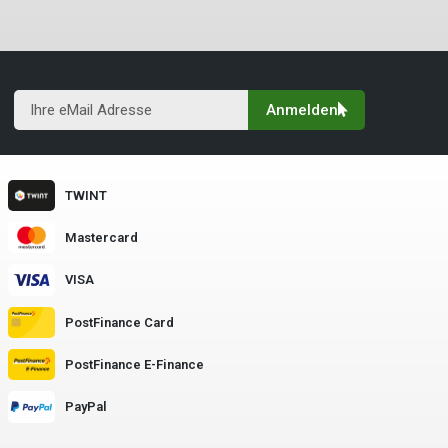
Anmelden
TWINT
Mastercard
VISA
PostFinance Card
PostFinance E-Finance
PayPal