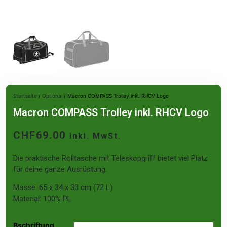
Startseite
/
Optional
/ Macron COMPASS Trolley inkl. RHCV Logo
Macron COMPASS Trolley inkl. RHCV Logo
CHF
69.00
inkl. MwSt.
Die praktische Rolltasche mit Teleskopgriff bietet viel Platz
für deine ganze Ausrüstung.
Masse: 65 x 34 x 33 cm (72 L)
Material: 100% PL
Bschriftung