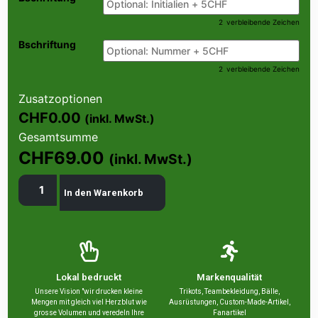
2
verbleibende Zeichen
Bschriftung
2
verbleibende Zeichen
Zusatzoptionen
CHF0.00
(inkl. MwSt.)
Gesamtsumme
CHF69.00
(inkl. MwSt.)
In den Warenkorb
Lokal bedruckt
Markenqualität
Unsere Vision "wir drucken kleine
Trikots, Teambekleidung, Bälle,
Mengen mit gleich viel Herzblut wie
Ausrüstungen, Custom-Made-Artikel,
grosse Volumen und veredeln Ihre
Fanartikel