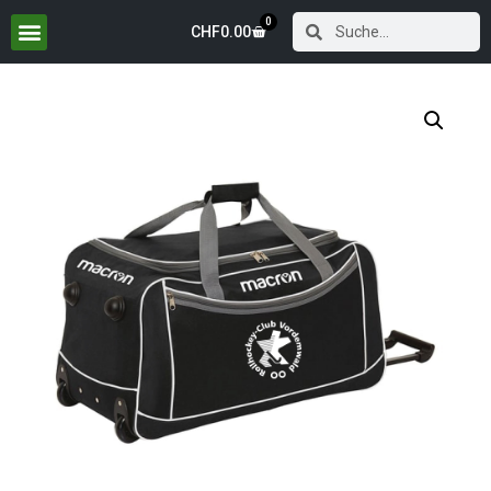
0
CHF
0.00