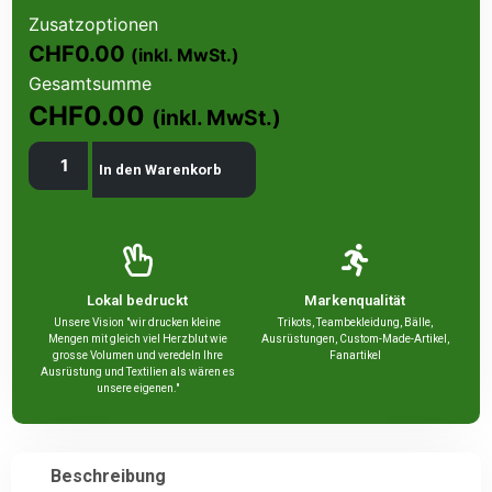
Zusatzoptionen
CHF0.00
(inkl. MwSt.)
Gesamtsumme
CHF0.00
(inkl. MwSt.)
In den Warenkorb
Lokal bedruckt
Markenqualität
Unsere Vision "wir drucken kleine
Trikots, Teambekleidung, Bälle,
Mengen mit gleich viel Herzblut wie
Ausrüstungen, Custom-Made-Artikel,
grosse Volumen und veredeln Ihre
Fanartikel
Ausrüstung und Textilien als wären es
unsere eigenen."
Beschreibung