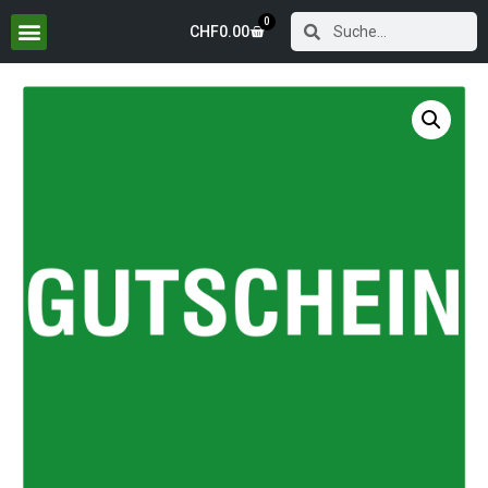
0
CHF
0.00